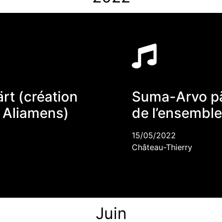
rt (création
Suma-Arvo pä
 Aliamens)
de l’ensembl
15/05/2022
Château-Thierry
Juin