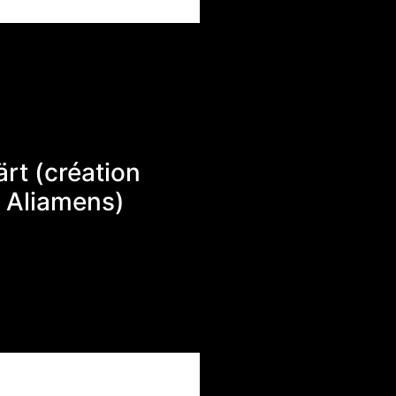
rt (création
e Aliamens)