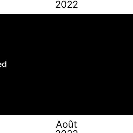
2022
ed
Août