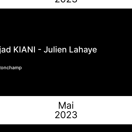
d KIANI - Julien Lahaye
- Ronchamp
Mai
2023