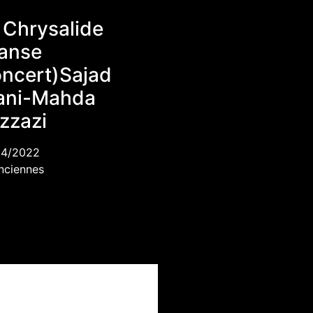
 Chrysalide
anse
ncert)Sajad
ani-Mahda
zzazi
04/2022
nciennes